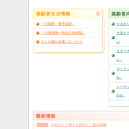
『介護度・要支援度』
ひまわ
『介護保険一割自己負担額』
大宮ケ
もし介護が必要になったら
ム)
エター
ム）
マック
宅）
シーマ
住宅）
お坊さんと考える終活のご案内掲載